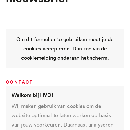
Om dit formulier te gebruiken moet je de
cookies accepteren. Dan kan via de
cookiemelding onderaan het scherm.
CONTACT
Welkom bij HVC!
Ik heb een vraag
Wij maken gebruik van cookies om de
website optimaal te laten werken op basis
Heb je na het lezen van de informatie op de
van jouw voorkeuren. Daarnaast analyseren
website toch nog vragen, stel je vraag en wij